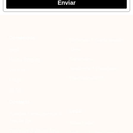
Enviar
Contenidos
Reformas Y Construcción
Deco
Inicio
Comercios
Home Staging
Jardinería Y Paisajismo
Valores
Foto/Video/WEB
FAQs
BLOG
Contacta
Legal
Puedes Contactarnos A
Través De:
Aviso Legal
Teléfono O WhatsApp: