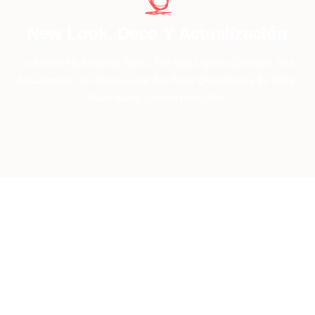
New Look, Deco Y Actualización
Lo Mismo No Necesita Tanto, Tan Sólo Ligeros Cambios, Una
Actualización, Un Nuevo Look Sin Tener Que Meterte En Obra.
Pues Nada, ¡vamos A Por Ello!
Tu ADN