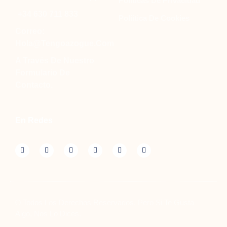
Políticas De Privacidad
+34 630 711 833
Poliítica De Cookies
Correo:
Hola@tengoazogue.com
A Través De Nuestro
Formulario De
Contacto.
En Redes
© Todos Los Derechos Reservados, Pero Si Te Gusta
Algo, Nos Lo Dices.