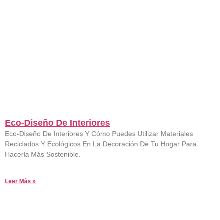
Eco-Diseño De Interiores
15 De Mayo De 2023
No Hay Comentarios
Eco-Diseño De Interiores Y Cómo Puedes Utilizar Materiales
Reciclados Y Ecológicos En La Decoración De Tu Hogar Para
Hacerla Más Sostenible.
Leer Más »