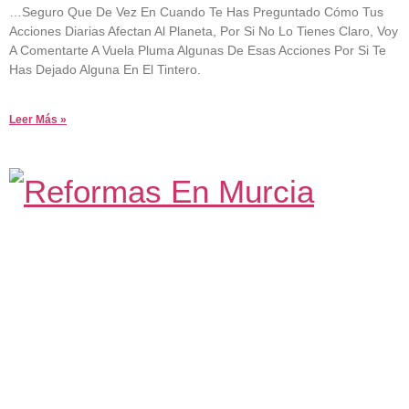
18 De Agosto De 2023
No Hay Comentarios
…seguro Que De Vez En Cuando Te Has Preguntado Cómo Tus
Acciones Diarias Afectan Al Planeta, Por Si No Lo Tienes Claro, Voy
A Comentarte A Vuela Pluma Algunas De Esas Acciones Por Si Te
Has Dejado Alguna En El Tintero.
Leer Más »