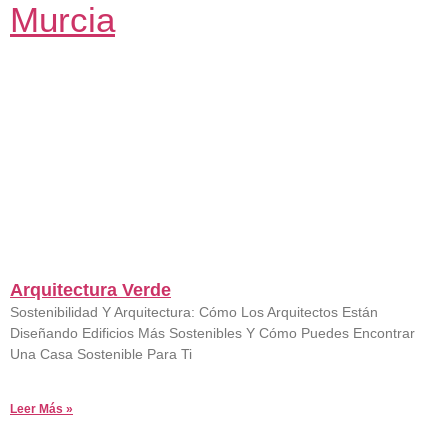
Arquitectura Verde
19 De Agosto De 2023
No Hay Comentarios
Sostenibilidad Y Arquitectura: Cómo Los Arquitectos Están
Diseñando Edificios Más Sostenibles Y Cómo Puedes Encontrar
Una Casa Sostenible Para Ti
Leer Más »