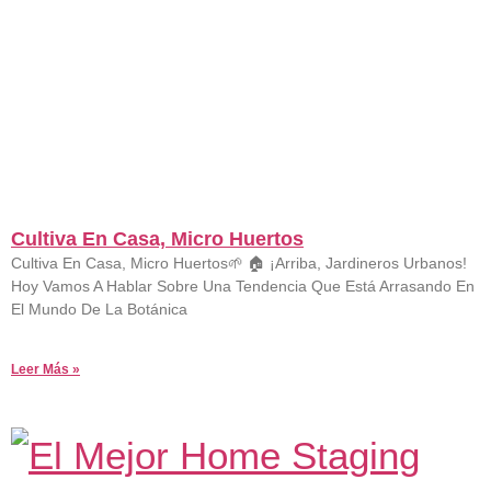
Cultiva En Casa, Micro Huertos
19 De Agosto De 2023
No Hay Comentarios
Cultiva En Casa, Micro Huertos🌱 🏠 ¡Arriba, Jardineros Urbanos!
Hoy Vamos A Hablar Sobre Una Tendencia Que Está Arrasando En
El Mundo De La Botánica
Leer Más »