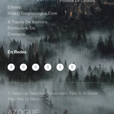
Poliítica De Cookies
Correo:
Hola@tengoazogue.com
A Través De Nuestro
Formulario De
Contacto.
En Redes
© Todos Los Derechos Reservados, Pero Si Te Gusta
Algo, Nos Lo Dices.
AZOGUE