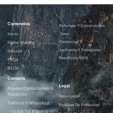
Contenidos
Reformas Y Construcción
Deco
Inicio
Comercios
Home Staging
Jardinería Y Paisajismo
Valores
Foto/Video/WEB
FAQs
BLOG
Contacta
Legal
Puedes Contactarnos A
Través De:
Aviso Legal
Teléfono O WhatsApp:
Políticas De Privacidad
+34 630 711 833